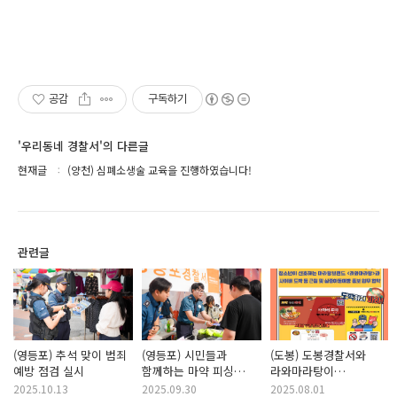
공감
구독하기
'우리동네 경찰서'의 다른글
현재글
(양천) 심폐소생술 교육을 진행하였습니다!
관련글
(영등포) 추석 맞이 범죄
(영등포) 시민들과
(도봉) 도봉경찰서와
예방 점검 실시
함께하는 마약 피싱
라와마라탕이
근절 캠페인
뭉쳤습니다!
2025.10.13
2025.09.30
2025.08.01