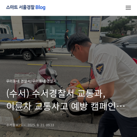
우리동네 경찰서/우리동네 경찰서
(수서) 수서경찰서 교통과,
이륜차 교통사고 예방 캠페인
진행
수서홍보25
2025. 8. 21. 09:33