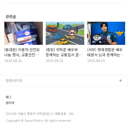
관련글
(동대문) 이륜차 안전모
(중랑) 위하준 배우와
(서부) 명예경찰관 배우
나눔 행사, 교통안전
함께하는 교통질서 준수
태원석 님과 함께하는
캠페인 실시
캠페인에 참여해주세요!
아동 청소년 보호를
2025.08.21
2025.08.21
2025.08.19
위한 동행
관련사이트
태그
관리자
[03169] 서울시 종로구 사직로8길 31 대표번호 : 182
Copyright © Seoul Police. All rights reserved.