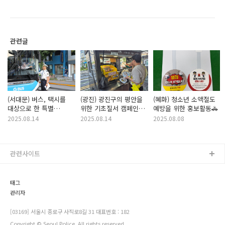
관련글
(서대문) 버스, 택시를
(광진) 광진구의 평안을
(혜화) 청소년 소액절도
대상으로 한 특별
위한 기초질서 캠페인을
예방을 위한 홍보활동🚓
안전운전 교육 및 홍보
실시했습니다!
2025.08.14
2025.08.14
2025.08.08
🚕🚌
관련사이트
태그
관리자
[03169] 서울시 종로구 사직로8길 31 대표번호 : 182
Copyright © Seoul Police. All rights reserved.